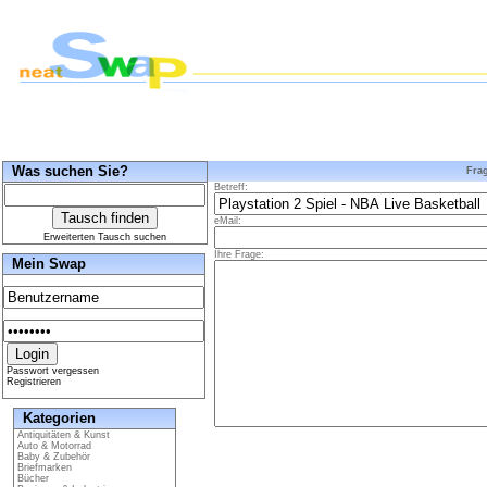
Was suchen Sie?
Fra
Betreff:
eMail:
Erweiterten Tausch suchen
Ihre Frage:
Mein Swap
Passwort vergessen
Registrieren
Kategorien
Antiquitäten & Kunst
Auto & Motorrad
Baby & Zubehör
Briefmarken
Bücher