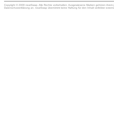
Copyright © 2009 neatSwap. Alle Rechte vorbehalten. Ausgewiesene Marken gehören ihrem j
Datenschutzerklärung
an. neatSwap übernimmt keine
Haftung
für den Inhalt verlinkter extern