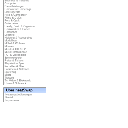
Business & Industrie
Computer
Dienstleistungen
Domain für Homepage
Elektrogeräte
Foto & Camcorder
Filme & DVDs
Foto & Optik
Gutscheine
Handy, Fest. & Organizer
Heimwerker & Garten
Hörbücher
Lifestyle
Kleidung & Accessoires
Modellbau
Möbel & Wohnen
Münzen
Musik & CD & LP
Musik-Instrumente
PC- & Videospiele
Spielekonsolen
Reise & Tickets
Playstation Spiel
Porzellan & Glas
Sammeln & Seltenes
Spielzeug
Sport
Tierwelt
Tv, Video & Elektronik
Uhren & Schmuck
Über neatSwap
Nutzungsbedienungen
Kontakt
Impressum