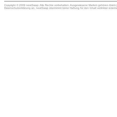
Copyright © 2009 neatSwap. Alle Rechte vorbehalten. Ausgewiesene Marken gehören ihrem j
Datenschutzerklärung
an. neatSwap übernimmt keine
Haftung
für den Inhalt verlinkter extern