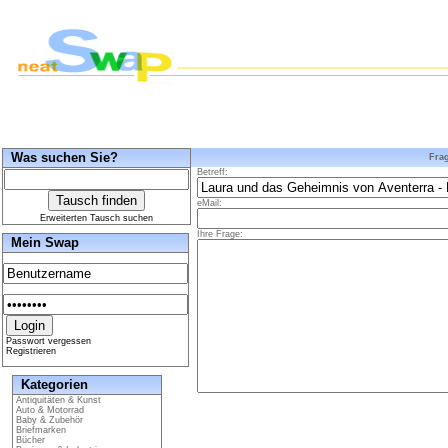
Was suchen Sie?
Fra
Betreff:
eMail:
Erweiterten Tausch suchen
Ihre Frage:
Mein Swap
Passwort vergessen
Registrieren
Kategorien
Antiquitäten & Kunst
Auto & Motorrad
Baby & Zubehör
Briefmarken
Bücher