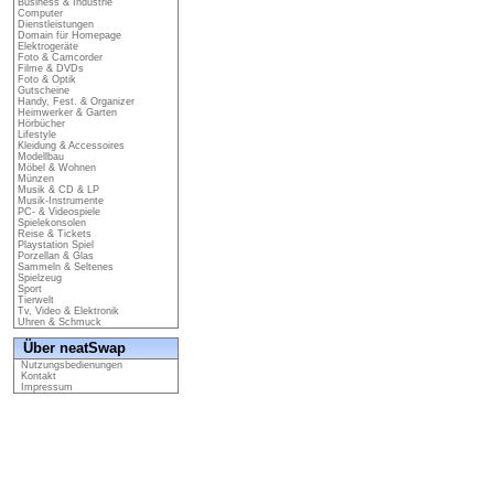
Business & Industrie
Computer
Dienstleistungen
Domain für Homepage
Elektrogeräte
Foto & Camcorder
Filme & DVDs
Foto & Optik
Gutscheine
Handy, Fest. & Organizer
Heimwerker & Garten
Hörbücher
Lifestyle
Kleidung & Accessoires
Modellbau
Möbel & Wohnen
Münzen
Musik & CD & LP
Musik-Instrumente
PC- & Videospiele
Spielekonsolen
Reise & Tickets
Playstation Spiel
Porzellan & Glas
Sammeln & Seltenes
Spielzeug
Sport
Tierwelt
Tv, Video & Elektronik
Uhren & Schmuck
Über neatSwap
Nutzungsbedienungen
Kontakt
Impressum