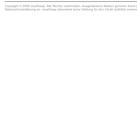
Copyright © 2009 neatSwap. Alle Rechte vorbehalten. Ausgewiesene Marken gehören ihrem j
Datenschutzerklärung
an. neatSwap übernimmt keine
Haftung
für den Inhalt verlinkter extern