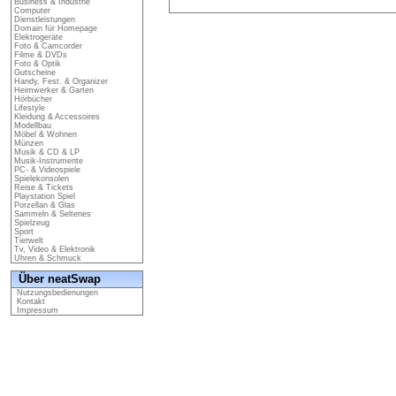
Business & Industrie
Computer
Dienstleistungen
Domain für Homepage
Elektrogeräte
Foto & Camcorder
Filme & DVDs
Foto & Optik
Gutscheine
Handy, Fest. & Organizer
Heimwerker & Garten
Hörbücher
Lifestyle
Kleidung & Accessoires
Modellbau
Möbel & Wohnen
Münzen
Musik & CD & LP
Musik-Instrumente
PC- & Videospiele
Spielekonsolen
Reise & Tickets
Playstation Spiel
Porzellan & Glas
Sammeln & Seltenes
Spielzeug
Sport
Tierwelt
Tv, Video & Elektronik
Uhren & Schmuck
Über neatSwap
Nutzungsbedienungen
Kontakt
Impressum