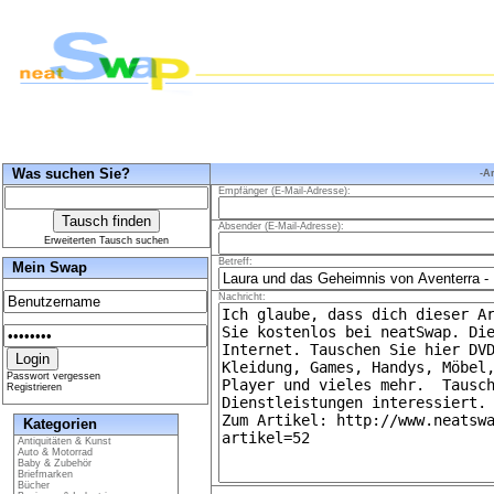
Was suchen Sie?
-A
Empfänger (E-Mail-Adresse):
Absender (E-Mail-Adresse):
Erweiterten Tausch suchen
Betreff:
Mein Swap
Nachricht:
Passwort vergessen
Registrieren
Kategorien
Antiquitäten & Kunst
Auto & Motorrad
Baby & Zubehör
Briefmarken
Bücher