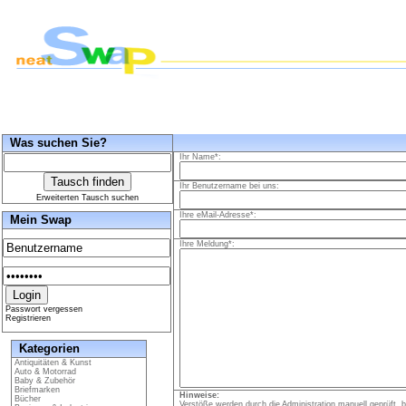
Was suchen Sie?
Ihr Name*:
Ihr Benutzername bei uns:
Erweiterten Tausch suchen
Ihre eMail-Adresse*:
Mein Swap
Ihre Meldung*:
Passwort vergessen
Registrieren
Kategorien
Antiquitäten & Kunst
Auto & Motorrad
Baby & Zubehör
Briefmarken
Hinweise:
Bücher
Verstöße werden durch die Administration manuell geprüft, be