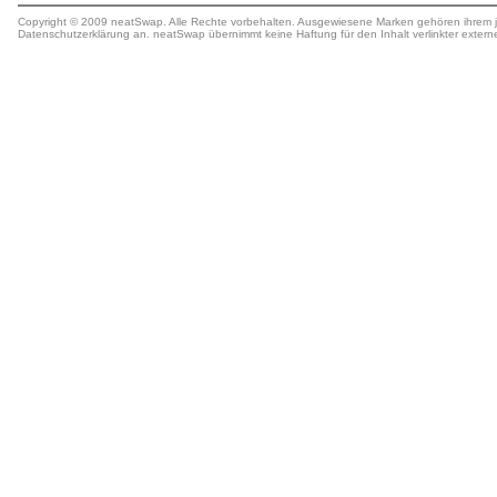
Copyright © 2009 neatSwap. Alle Rechte vorbehalten. Ausgewiesene Marken gehören ihrem j
Datenschutzerklärung
an. neatSwap übernimmt keine
Haftung
für den Inhalt verlinkter extern