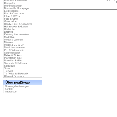
Business & Industrie
A
Computer
Dienstleistungen
Domain für Homepage
Elektrogeräte
Foto & Camcorder
Filme & DVDs
Foto & Optik
Gutscheine
Handy, Fest. & Organizer
Heimwerker & Garten
Hörbücher
Lifestyle
Kleidung & Accessoires
Modellbau
Möbel & Wohnen
Münzen
Musik & CD & LP
Musik-Instrumente
PC- & Videospiele
Spielekonsolen
Reise & Tickets
Playstation Spiel
Porzellan & Glas
Sammeln & Seltenes
Spielzeug
Sport
Tierwelt
Tv, Video & Elektronik
Uhren & Schmuck
Über neatSwap
Nutzungsbedienungen
Kontakt
Impressum