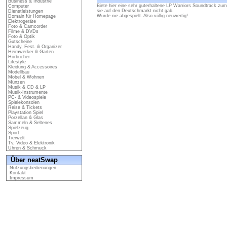
Business & Industrie
Biete hier eine sehr guterhaltene LP Warriors Soundtrack zu
Computer
sie auf den Deutschmarkt nicht gab.
Dienstleistungen
Wurde nie abgespielt. Also völlig neuwertig!
Domain für Homepage
Elektrogeräte
Foto & Camcorder
Filme & DVDs
Foto & Optik
Gutscheine
Handy, Fest. & Organizer
Heimwerker & Garten
Hörbücher
Lifestyle
Kleidung & Accessoires
Modellbau
Möbel & Wohnen
Münzen
Musik & CD & LP
Musik-Instrumente
PC- & Videospiele
Spielekonsolen
Reise & Tickets
Playstation Spiel
Porzellan & Glas
Sammeln & Seltenes
Spielzeug
Sport
Tierwelt
Tv, Video & Elektronik
Uhren & Schmuck
Über neatSwap
Nutzungsbedienungen
Kontakt
Impressum