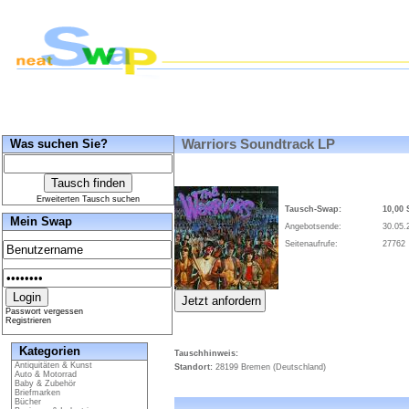
Was suchen Sie?
Warriors Soundtrack LP
Erweiterten Tausch suchen
Tausch-Swap:
10,00
Mein Swap
Angebotsende:
30.05.
Seitenaufrufe:
27762
Passwort vergessen
Registrieren
Kategorien
Tauschhinweis:
Antiquitäten & Kunst
Standort:
28199 Bremen (Deutschland)
Auto & Motorrad
Baby & Zubehör
Briefmarken
Bücher