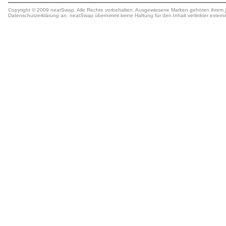
Copyright © 2009 neatSwap. Alle Rechte vorbehalten. Ausgewiesene Marken gehören ihrem j
Datenschutzerklärung
an. neatSwap übernimmt keine
Haftung
für den Inhalt verlinkter extern