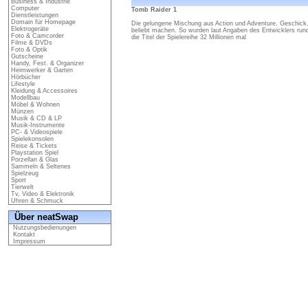
Business & Industrie
Computer
Tomb Raider 1
Dienstleistungen
Domain für Homepage
Die gelungene Mischung aus Action und Adventure, Geschick, 
Elektrogeräte
beliebt machen. So wurden laut Angaben des Entwicklers rund
Foto & Camcorder
die Titel der Spielereihe 32 Millionen mal
Filme & DVDs
Foto & Optik
Gutscheine
Handy, Fest. & Organizer
Heimwerker & Garten
Hörbücher
Lifestyle
Kleidung & Accessoires
Modellbau
Möbel & Wohnen
Münzen
Musik & CD & LP
Musik-Instrumente
PC- & Videospiele
Spielekonsolen
Reise & Tickets
Playstation Spiel
Porzellan & Glas
Sammeln & Seltenes
Spielzeug
Sport
Tierwelt
Tv, Video & Elektronik
Uhren & Schmuck
Über neatSwap
Nutzungsbedienungen
Kontakt
Impressum