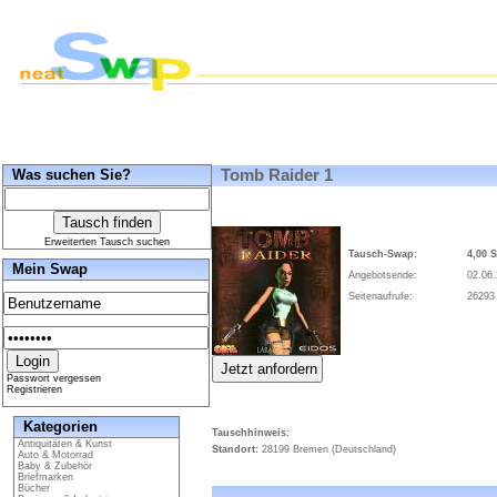
Was suchen Sie?
Tomb Raider 1
Erweiterten Tausch suchen
Tausch-Swap:
4,00 
Mein Swap
Angebotsende:
02.06.
Seitenaufrufe:
26293
Passwort vergessen
Registrieren
Kategorien
Tauschhinweis:
Antiquitäten & Kunst
Standort:
28199 Bremen (Deutschland)
Auto & Motorrad
Baby & Zubehör
Briefmarken
Bücher