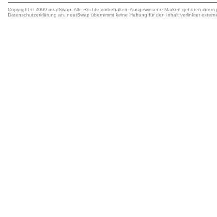
Copyright © 2009 neatSwap. Alle Rechte vorbehalten. Ausgewiesene Marken gehören ihrem j
Datenschutzerklärung
an. neatSwap übernimmt keine
Haftung
für den Inhalt verlinkter extern