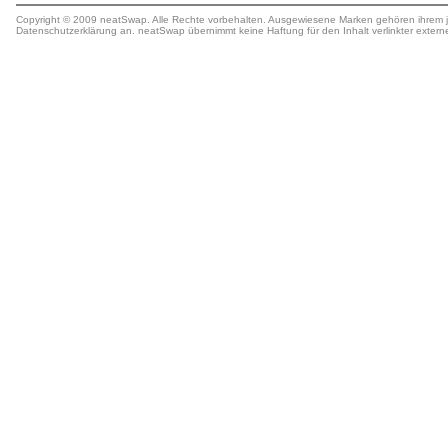
Copyright © 2009 neatSwap. Alle Rechte vorbehalten. Ausgewiesene Marken gehören ihrem j
Datenschutzerklärung
an. neatSwap übernimmt keine
Haftung
für den Inhalt verlinkter extern