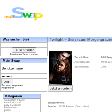
Was suchen Sie?
Twilight – Bis(s) zum Morgengraue
Erweiterten Tausch suchen
Tausch-Swap:
8,00 Swa
Mein Swap
Angebotsende:
09.06.201
Seitenaufrufe:
25767
Passwort vergessen
Registrieren
Kategorien
Antiquitäten & Kunst
Auto & Motorrad
Tauschhinweis:
Baby & Zubehör
Standort:
28719 Bremen (Deutschland)
Briefmarken
Bücher