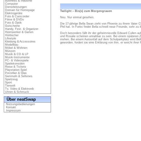
Business & Industrie
Computer
Dienstleistungen
Domain für Homepage
Twilight – Bis(s) zum Morgengrauen
Elektrogeräte
Foto & Camcorder
Neu. Nur einmal gesehen.
Filme & DVDs
Foto & Optik
Die 17-jährige Bella Swan zieht von Phoenix zu ihrem Vater 
Gutscheine
Phil hat. In Forks findet Bella schnell neue Freunde, sehr zu
Handy, Fest. & Organizer
Heimwerker & Garten
Doch besonders fällt ihr der geheimnisvolle Edward Cullen au
Hörbücher
und Rosalie scheinen unnahbar zu sein. Bei einem späteren Zu
Lifestyle
stehen. Bei einem Autounfall auf dem Schulparkplatz wird Bell
Kleidung & Accessoires
geworden, fordert sie eine Erklärung von ihm, er weicht ihrer 
Modellbau
Möbel & Wohnen
Münzen
Musik & CD & LP
Musik-Instrumente
PC- & Videospiele
Spielekonsolen
Reise & Tickets
Playstation Spiel
Porzellan & Glas
Sammeln & Seltenes
Spielzeug
Sport
Tierwelt
Tv, Video & Elektronik
Uhren & Schmuck
Über neatSwap
Nutzungsbedienungen
Kontakt
Impressum