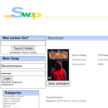
Was suchen Sie?
Illuminati
Erweiterten Tausch suchen
Tausch-Swap:
2,00 Swa
Mein Swap
Angebotsende:
11.06.2010
Seitenaufrufe:
28883
Passwort vergessen
Registrieren
Kategorien
Antiquitäten & Kunst
Tauschhinweis:
Auto & Motorrad
Standort:
28719 Bremen (Deutschland)
Baby & Zubehör
Briefmarken
Bücher