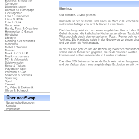
Business & Industrie
Computer
Dienstleistungen
Illuminati
Domain für Homepage
Elektrogeräte
Gut erhalten. 3 Mail gelesen
Foto & Camcorder
Filme & DVDs
Illuminati ist der deutsche Titel eines im März 2003 erschien
Foto & Optik
weltweiten Auflage von acht Millionen Exemplaren.
Gutscheine
Handy, Fest. & Organizer
Die Handlung rankt sich um einen angeblichen Versuch des I
Heimwerker & Garten
Geheimbundes, die katholische Kirche zu zerstören. Tatsächli
Hörbücher
Wissenschaft durch den verstorbenen Papst. Ferner geht es u
Lifestyle
Vatikans. Die Handlung spielt in der Gegenwart an einem ein
Kleidung & Accessoires
und vor allem die Vatikanstadt.
Modellbau
Möbel & Wohnen
In erster Linie geht es um die Beziehung zwischen Wissenscha
Münzen
schon immer Menschen gegeben, die beide vereinen wollten, d
Musik & CD & LP
könnten und sollten miteinander in Frieden existieren.
Musik-Instrumente
PC- & Videospiele
Das über 700 Seiten umfassende Buch weist einen langgezoge
Spielekonsolen
und der Vatikan durch eine angekündigte Explosion zerstört we
Reise & Tickets
Playstation Spiel
Porzellan & Glas
Sammeln & Seltenes
Spielzeug
Sport
Tierwelt
Tv, Video & Elektronik
Uhren & Schmuck
Über neatSwap
Nutzungsbedienungen
Kontakt
Impressum