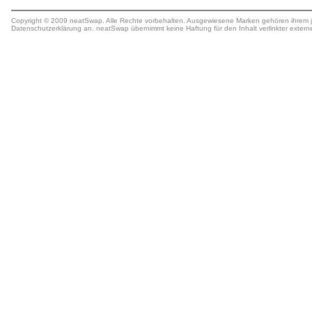
Copyright © 2009 neatSwap. Alle Rechte vorbehalten. Ausgewiesene Marken gehören ihrem j
Datenschutzerklärung
an. neatSwap übernimmt keine
Haftung
für den Inhalt verlinkter extern