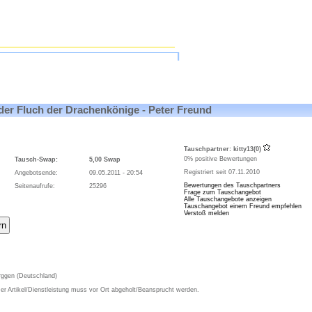
er Fluch der Drachenkönige - Peter Freund
Tauschpartner:
kitty13(0)
0% positive Bewertungen
Tausch-Swap:
5,00 Swap
Registriert seit 07.11.2010
Angebotsende:
09.05.2011 - 20:54
Bewertungen des Tauschpartners
Seitenaufrufe:
25296
Frage zum Tauschangebot
Alle Tauschangebote anzeigen
Tauschangebot einem Freund empfehlen
Verstoß melden
ggen (Deutschland)
r Artikel/Dienstleistung muss vor Ort abgeholt/Beansprucht werden.