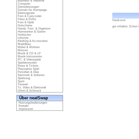
Business & Industrie
Computer
Dienstleistungen
Domain für Homepage
Elektrogeräte
Foto & Camcorder
Filme & DVDs
Hardcover
Foto & Optik
Gutscheine
gut erhalten, Ecken
Handy, Fest. & Organizer
Heimwerker & Garten
Hörbücher
Lifestyle
Kleidung & Accessoires
Modellbau
Möbel & Wohnen
Münzen
Musik & CD & LP
Musik-Instrumente
PC- & Videospiele
Spielekonsolen
Reise & Tickets
Playstation Spiel
Porzellan & Glas
Sammeln & Seltenes
Spielzeug
Sport
Tierwelt
Tv, Video & Elektronik
Uhren & Schmuck
Über neatSwap
Nutzungsbedienungen
Kontakt
Impressum