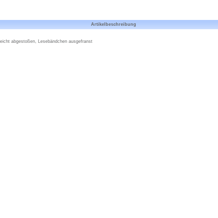
Artikelbeschreibung
 leicht abgestoßen, Lesebändchen ausgefranst