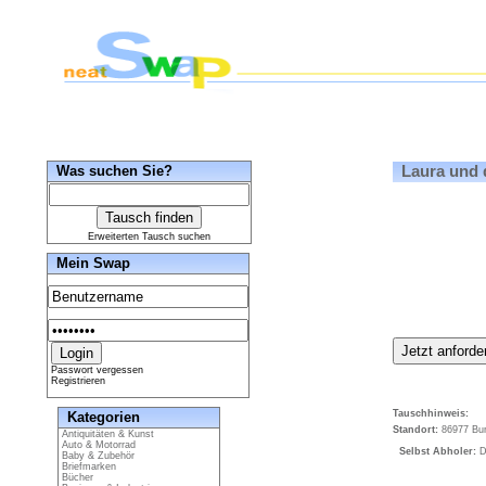
Was suchen Sie?
Laura und d
Erweiterten Tausch suchen
Mein Swap
Passwort vergessen
Registrieren
Tauschhinweis:
Kategorien
Standort:
86977 Bur
Antiquitäten & Kunst
Auto & Motorrad
Selbst Abholer:
De
Baby & Zubehör
Briefmarken
Bücher