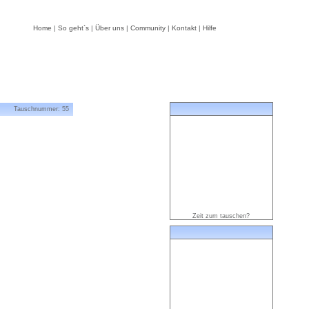
Home
|
So geht`s
|
Über uns
|
Community
|
Kontakt
|
Hilfe
Tauschnummer: 55
Zeit zum tauschen?